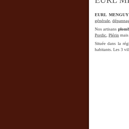
EURL MENGUY C
générale
,
dépannage
Nos artisans
plomb
Pordic
,
Plérin
mais
Située dans la ré
habitants. Les 3 vi