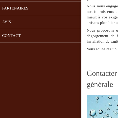
Nous nous engageo
PARTENAIRES
nos fournisseurs e
mieux à vos exige
AVIS
artisans plombier 
Nous proposons un
CONTACT
dégorgement de WC
installation de san
Vous souhaitez un 
Contacte
générale