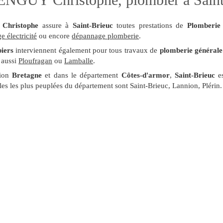
hristophe
assure à
Saint-Brieuc
toutes prestations de
Plomberie
 électricité
ou encore
dépannage plomberie
.
iers
interviennent également pour tous travaux de
plomberie générale
 aussi
Ploufragan
ou
Lamballe
.
gion
Bretagne
et dans le département
Côtes-d'armor
,
Saint-Brieuc
es
lles les plus peuplées du département sont Saint-Brieuc, Lannion, Plérin.