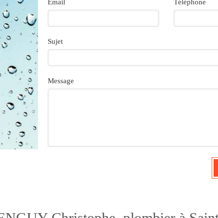
Email
Téléphone
Sujet
Message
GUY Christophe, plombier à Saint