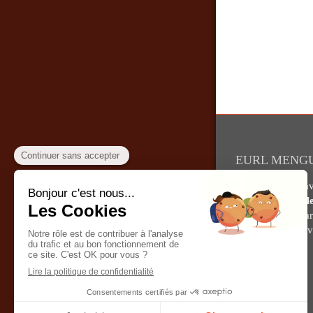
EURL MENGUY
Pour tous vos tr
électricité et sal
dans tout le dépa
demandez un devi