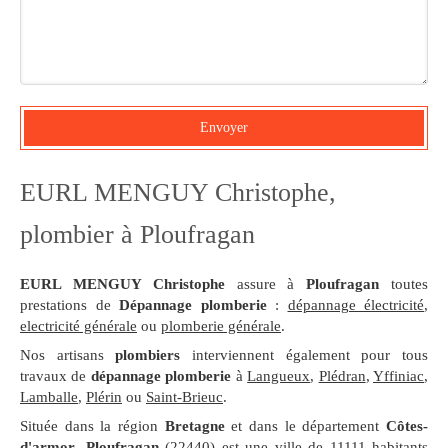
Envoyer
EURL MENGUY Christophe,
plombier à Ploufragan
EURL MENGUY Christophe
assure à
Ploufragan
toutes
prestations de
Dépannage plomberie
:
dépannage électricité
,
electricité générale
ou
plomberie générale
.
Nos artisans
plombiers
interviennent également pour tous
travaux de
dépannage plomberie
à
Langueux
,
Plédran
,
Yffiniac
,
Lamballe
,
Plérin
ou
Saint-Brieuc
.
Située dans la région
Bretagne
et dans le département
Côtes-
d'armor
,
Ploufragan
(22440) est une ville de 11111 habitants